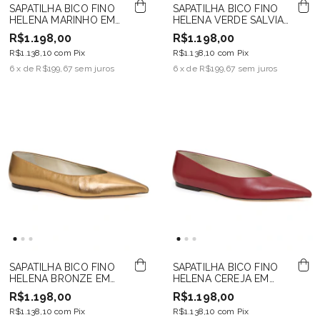
SAPATILHA BICO FINO
SAPATILHA BICO FINO
HELENA MARINHO EM
HELENA VERDE SALVIA
CAMURÇA
EM CAMURÇA
R$1.198,00
R$1.198,00
R$1.138,10
com
Pix
R$1.138,10
com
Pix
6
x de
R$199,67
sem juros
6
x de
R$199,67
sem juros
SAPATILHA BICO FINO
SAPATILHA BICO FINO
HELENA BRONZE EM
HELENA CEREJA EM
COURO
COURO
R$1.198,00
R$1.198,00
R$1.138,10
com
Pix
R$1.138,10
com
Pix