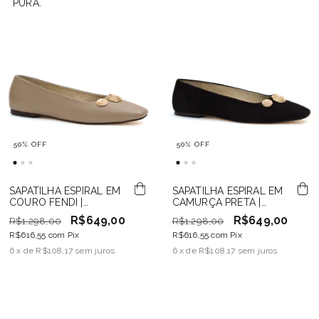
PURA.
50
%
OFF
50
%
OFF
SAPATILHA ESPIRAL EM
SAPATILHA ESPIRAL EM
COURO FENDI |
CAMURÇA PRETA |
COLLAB PURA + ISA
COLLAB PURA + ISA
R$649,00
R$649,00
R$1.298,00
R$1.298,00
BAGNOLI
BAGNOLI
R$616,55
com
Pix
R$616,55
com
Pix
6
x de
R$108,17
sem juros
6
x de
R$108,17
sem juros