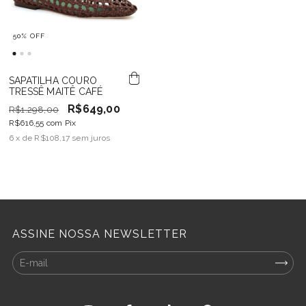
50
%
OFF
SAPATILHA COURO
TRESSÊ MAITÊ CAFÉ
R$649,00
R$1.298,00
R$616,55
com
Pix
6
x de
R$108,17
sem juros
ASSINE NOSSA NEWSLETTER