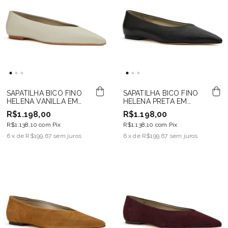
SAPATILHA BICO FINO
SAPATILHA BICO FINO
HELENA VANILLA EM
HELENA PRETA EM
COURO
COURO
R$1.198,00
R$1.198,00
R$1.138,10
com
Pix
R$1.138,10
com
Pix
6
x de
R$199,67
sem juros
6
x de
R$199,67
sem juros