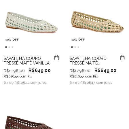
50
%
OFF
50
%
OFF
SAPATILHA COURO
SAPATILHA COURO
TRESSÊ MAITÊ VANILLA
TRESSÊ MAITÊ
CHAMPAGNE
R$649,00
R$649,00
R$1.298,00
R$1.298,00
R$616,55
com
Pix
R$616,55
com
Pix
6
x de
R$108,17
sem juros
6
x de
R$108,17
sem juros