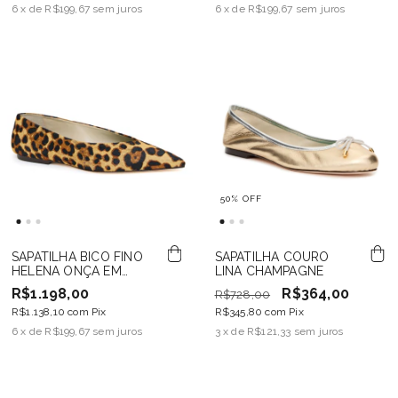
6
x de
R$199,67
sem juros
6
x de
R$199,67
sem juros
50
%
OFF
SAPATILHA BICO FINO
SAPATILHA COURO
HELENA ONÇA EM
LINA CHAMPAGNE
COURO
R$1.198,00
R$364,00
R$728,00
R$1.138,10
com
Pix
R$345,80
com
Pix
6
x de
R$199,67
sem juros
3
x de
R$121,33
sem juros