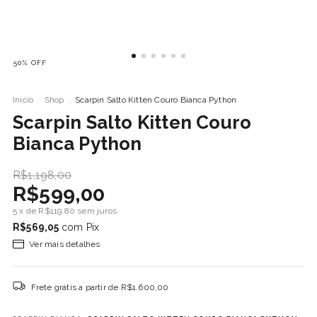
50
%
OFF
Início
.
Shop
.
Scarpin Salto Kitten Couro Bianca Python
Scarpin Salto Kitten Couro
Bianca Python
R$1.198,00
R$599,00
5
x de
R$119,80
sem juros
R$569,05
com
Pix
Ver mais detalhes
Frete grátis
a partir de
R$1.600,00