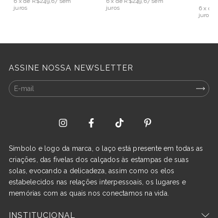
6
x de
R$249,67
sem
6
x de
R$249,67
sem
juros
juros
6
x de
juros
ASSINE NOSSA NEWSLETTER
Símbolo e logo da marca, o laço está presente em todas as
criações, das fivelas dos calçados às estampas de suas
solas, evocando a delicadeza, assim como os elos
estabelecidos nas relações interpessoais, os lugares e
memórias com as quais nos conectamos na vida.
INSTITUCIONAL