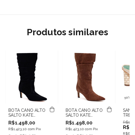
Produtos similares
50
%
O
BOTA CANO ALTO
BOTA CANO ALTO
SAND
SALTO KATE
SALTO KATE
TRES
PRETA EM
CONHAQUE EM
VANIL
R$1.498,00
R$1.498,00
R$1.3
CAMURÇA
CAMURÇA
CHAM
R$66
R$1.423,10
com
Pix
R$1.423,10
com
Pix
R$630