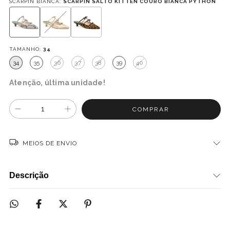
SCARPIN BIANCA:
SCARPIN SALTO KITTEN COURO BIANCA PYTHON
TAMANHO:
34
34
35
36
37
38
39
40
Atenção, última unidade!
MEIOS DE ENVIO
Descrição