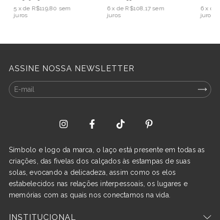
5
x de
R$119,80
sem
6
x de
R$108,17
sem
6
x de
juros
juros
juros
ASSINE NOSSA NEWSLETTER
Símbolo e logo da marca, o laço está presente em todas as
criações, das fivelas dos calçados às estampas de suas
solas, evocando a delicadeza, assim como os elos
estabelecidos nas relações interpessoais, os lugares e
memórias com as quais nos conectamos na vida.
INSTITUCIONAL