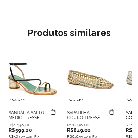
Produtos similares
50
%
OFF
50
%
OFF
50
%
O
SANDÁLIA SALTO
SAPATILHA
SAPAT
MÉDIO TRESSÊ
COURO TRESSÊ
COUR
CELESTE PRETO E
MAITÊ
MAITÊ
R$1.198,00
R$1.298,00
R$1.2
CHAMPAGNE
CHAMPAGNE
R$599,00
R$649,00
R$64
R$569,05
com
Pix
R$616,55
com
Pix
R$616