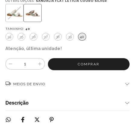
OUTRAS OPÇÕES:
SANDÁLIA FLAT LETICIA COURO SILVER
TAMANHO:
40
34
35
36
37
38
39
40
Atenção, última unidade!
MEIOS DE ENVIO
Descrição