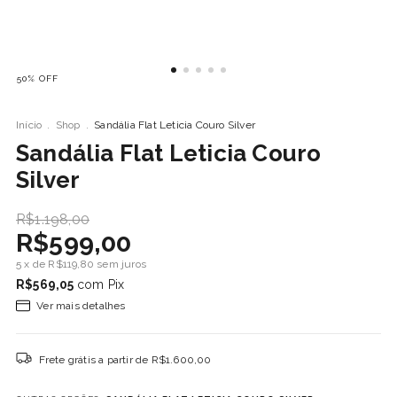
50
%
OFF
Início
.
Shop
.
Sandália Flat Leticia Couro Silver
Sandália Flat Leticia Couro
Silver
R$1.198,00
R$599,00
5
x de
R$119,80
sem juros
R$569,05
com
Pix
Ver mais detalhes
Frete grátis
a partir de
R$1.600,00